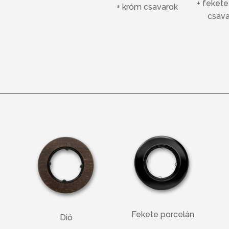
+ fekete
+ króm csavarok
csava
Fekete porcelán
Dió