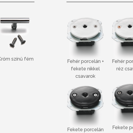
Króm színű fém
Fehér porcelán +
Fehér por
fekete nikkel
réz csa
csavarok
Fekete p
Fekete porcelán