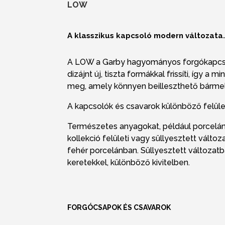
LOW
A klasszikus kapcsoló modern változata
A LOW a Garby hagyományos forgókapcsol
dizájnt új, tiszta formákkal frissíti, így a 
meg, amely könnyen beilleszthető bármel
A kapcsolók és csavarok különböző felület
Természetes anyagokat, például porcelán
kollekció felületi vagy süllyesztett vált
fehér porcelánban. Süllyesztett változa
keretekkel, különböző kivitelben.
FORGÓCSAPOK ÉS CSAVAROK