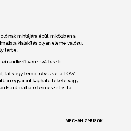
.
óinak mintájára épül, miközben a
minimalista kialakítás olyan eleme valósul
y térbe.
ei rendkívül vonzóvá teszik.
t, fát vagy fémet ötvözve, a LOW
ozatban egyaránt kapható fekete vagy
tban kombinálható természetes fa
MECHANIZMUSOK