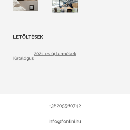
LETÖLTÉSEK
2021-es új termékek
Katalógus
+36205560742
info@fontini.hu